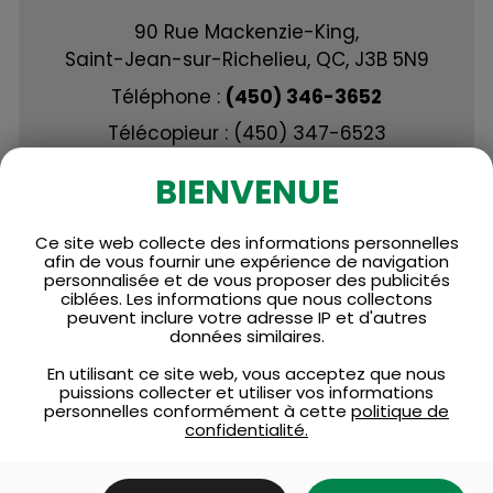
90 Rue Mackenzie-King,
Saint-Jean-sur-Richelieu, QC, J3B 5N9
Téléphone :
(450) 346-3652
Télécopieur : (450) 347-6523
Courriel : esjosephinedandurand@cssdhr.g
BIENVENUE
ouv.qc.ca
Ce site web collecte des informations personnelles
afin de vous fournir une expérience de navigation
personnalisée et de vous proposer des publicités
VOIR PLUS
ciblées. Les informations que nous collectons
peuvent inclure votre adresse IP et d'autres
données similaires.
En utilisant ce site web, vous acceptez que nous
puissions collecter et utiliser vos informations
personnelles conformément à cette
politique de
confidentialité.
INFO-TRAVAUX