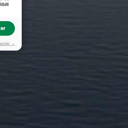
tique
er
epter →