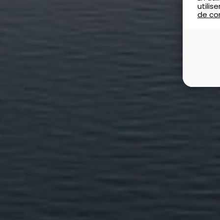
utili
de con