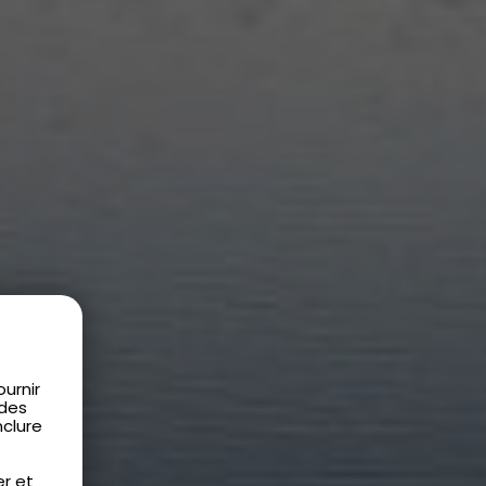
urnir
 des
nclure
er et