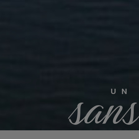
sans
UN