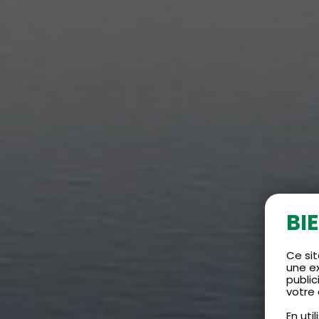
BI
Ce sit
une e
public
votre 
En uti