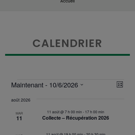
Accueil
CALENDRIER
Évènement
Nav
Maintenant
 - 
10/6/2026
Na
Liste
Sélectionnez
de
pa
une
août 2026
vue
date.
Évè
co
11 août @ 7 h 00 min
-
17 h 00 min
MAR
11
Collecte – Récupération 2026
11 août @ 19 h 00 min
-
20 h 30 min