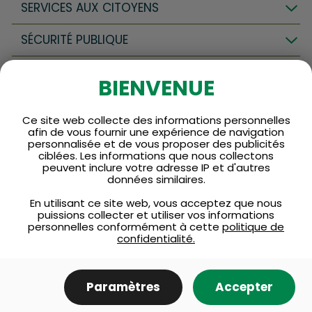
SERVICES AUX CITOYENS
SÉCURITÉ PUBLIQUE
DOCUMENTATION
BIENVENUE
Appels d’offres publics
Ce site web collecte des informations personnelles
afin de vous fournir une expérience de navigation
personnalisée et de vous proposer des publicités
Avis publics
ciblées. Les informations que nous collectons
peuvent inclure votre adresse IP et d'autres
données similaires.
Bilan annuel pour la qualité de l’eau potable
En utilisant ce site web, vous acceptez que nous
puissions collecter et utiliser vos informations
PROTECTION DES PRISES D’EAU POTABLE
personnelles conformément à cette
politique de
confidentialité.
Bulletin municipal
Paramètres
Accepter
CALENDRIER