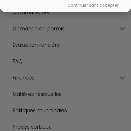
Continuer sans accepter →
Communiqués
Demande de permis
Évaluation foncière
FAQ
Finances
Matières résiduelles
Politiques municipales
Procès verbaux