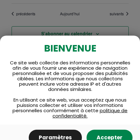
Évènements
Évènements
précédents
Aujourd’hui
suivants
S’abonner au calendrier
BIENVENUE
Ce site web collecte des informations personnelles
afin de vous fournir une expérience de navigation
personnalisée et de vous proposer des publicités
ciblées. Les informations que nous collectons
peuvent inclure votre adresse IP et d'autres
données similaires.
En utilisant ce site web, vous acceptez que nous
puissions collecter et utiliser vos informations
personnelles conformément à cette
politique de
INFO-TRAVAUX
confidentialité.
MUNICIPALITÉ
Paramètres
Accepter