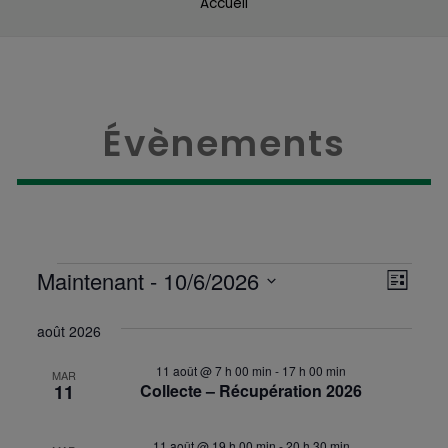
Accueil
Évènements
Évènement
Nav
Maintenant
 - 
10/6/2026
Na
Liste
Sélectionnez
de
pa
une
août 2026
vue
date.
Évè
co
11 août @ 7 h 00 min
-
17 h 00 min
MAR
11
Collecte – Récupération 2026
11 août @ 19 h 00 min
-
20 h 30 min