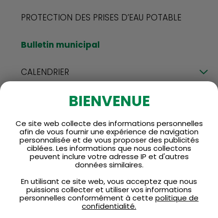
PROTECTION DES PRISES D’EAU POTABLE
Bulletin municipal
CALENDRIER
BIENVENUE
Communiqués
Ce site web collecte des informations personnelles
Demande de permis
afin de vous fournir une expérience de navigation
personnalisée et de vous proposer des publicités
ciblées. Les informations que nous collectons
Évaluation foncière
peuvent inclure votre adresse IP et d'autres
données similaires.
FAQ
En utilisant ce site web, vous acceptez que nous
puissions collecter et utiliser vos informations
personnelles conformément à cette
politique de
confidentialité.
Finances