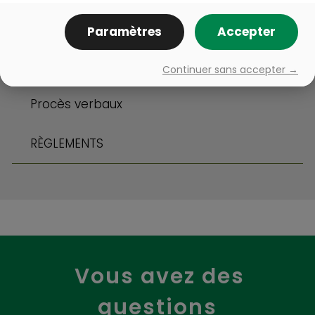
Matières résiduelles
Paramètres
Accepter
Politiques municipales
Continuer sans accepter →
Procès verbaux
RÈGLEMENTS
Vous avez des
questions