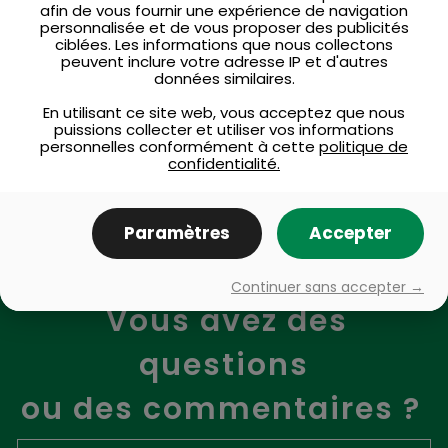
afin de vous fournir une expérience de navigation
Politiques municipales
personnalisée et de vous proposer des publicités
ciblées. Les informations que nous collectons
peuvent inclure votre adresse IP et d'autres
Procès verbaux
données similaires.
En utilisant ce site web, vous acceptez que nous
puissions collecter et utiliser vos informations
RÈGLEMENTS
personnelles conformément à cette
politique de
confidentialité.
Paramètres
Accepter
Continuer sans accepter →
Vous avez des
questions
ou des commentaires ?