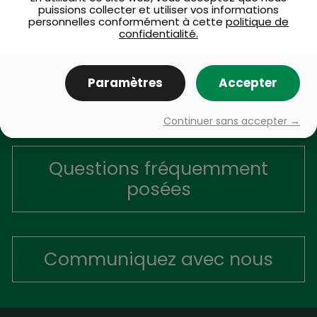
puissions collecter et utiliser vos informations
personnelles conformément à cette
politique de
confidentialité.
Vous avez des
Paramètres
Accepter
questions
ou des commentaires ?
Continuer sans accepter →
Questions fréquemment
posées
Communiquez avec nous