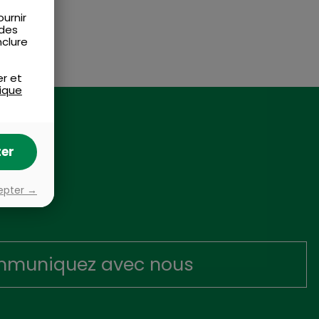
urnir
 des
nclure
er et
tique
er
epter →
muniquez avec nous