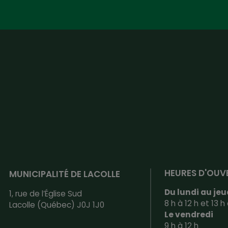
HEURES D'OUV
MUNICIPALITÉ DE LACOLLE
Du lundi au jeu
1, rue de l’Église Sud
8 h à 12 h et 13 h 
Lacolle (Québec) J0J 1J0
Le vendredi
9 h à 12 h