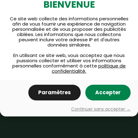
Vous avez des
BIENVENUE
questions
Ce site web collecte des informations personnelles
afin de vous fournir une expérience de navigation
ou des commentaires ?
personnalisée et de vous proposer des publicités
ciblées. Les informations que nous collectons
peuvent inclure votre adresse IP et d'autres
données similaires.
Questions fréquemment
posées
En utilisant ce site web, vous acceptez que nous
puissions collecter et utiliser vos informations
personnelles conformément à cette
politique de
confidentialité.
Communiquez avec nous
Paramètres
Accepter
Continuer sans accepter →