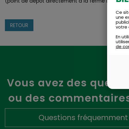
(point de dépôt directement à la ferme les mercr
Ce sit
une e
public
RETOUR
votre 
En uti
utili
de con
Vous avez des questi
ou des commentaires
Questions fréquemment