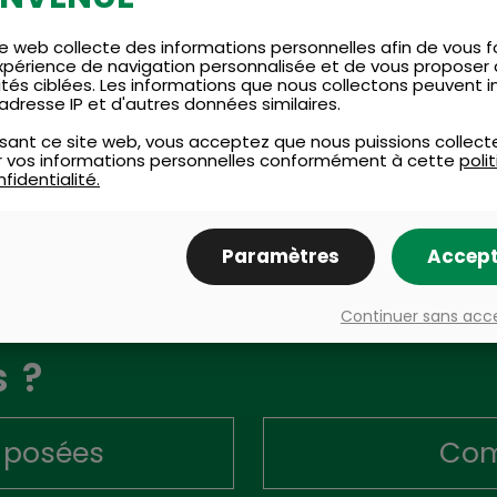
edis de 16h30 à 18h)
e web collecte des informations personnelles afin de vous fo
xpérience de navigation personnalisée et de vous proposer
ités ciblées. Les informations que nous collectons peuvent i
adresse IP et d'autres données similaires.
lisant ce site web, vous acceptez que nous puissions collect
ser vos informations personnelles conformément à cette
poli
fidentialité.
Paramètres
Accept
ons
Continuer sans acc
 ?
 posées
Com