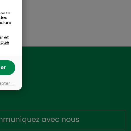
urnir
 des
nclure
er et
tique
er
epter →
muniquez avec nous