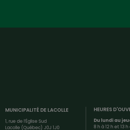
HEURES D'OUV
MUNICIPALITÉ DE LACOLLE
Du lundi au jeu
1, rue de l’Église Sud
8 h à 12 h et 13 h 
Lacolle (Québec) J0J 1J0