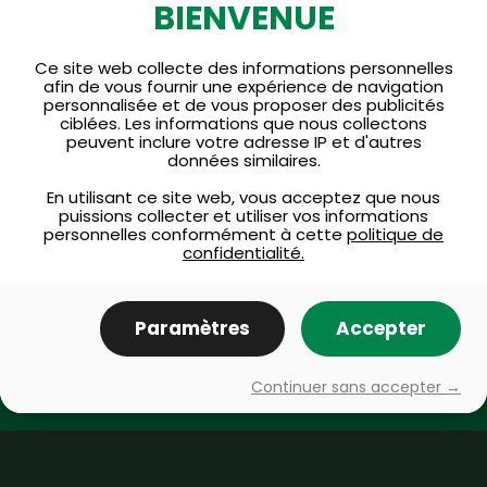
BIENVENUE
Vous avez des
Ce site web collecte des informations personnelles
afin de vous fournir une expérience de navigation
questions
personnalisée et de vous proposer des publicités
ciblées. Les informations que nous collectons
ou des commentaires ?
peuvent inclure votre adresse IP et d'autres
données similaires.
En utilisant ce site web, vous acceptez que nous
Questions fréquemment
puissions collecter et utiliser vos informations
personnelles conformément à cette
politique de
posées
confidentialité.
Paramètres
Accepter
Communiquez avec nous
Continuer sans accepter →