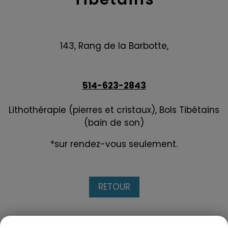
143, Rang de la Barbotte,
514-623-2843
Lithothérapie (pierres et cristaux), Bols Tibétains
(bain de son)
*sur rendez-vous seulement.
RETOUR