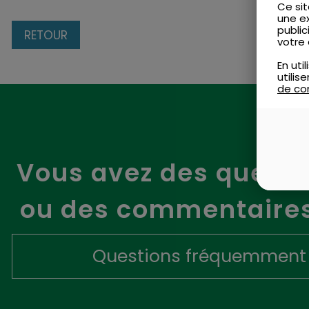
Ce sit
une e
public
RETOUR
votre 
En uti
utili
de con
Vous avez des questi
ou des commentaires
Questions fréquemment