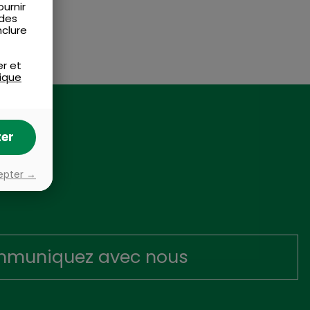
urnir
 des
nclure
er et
tique
er
epter →
muniquez avec nous