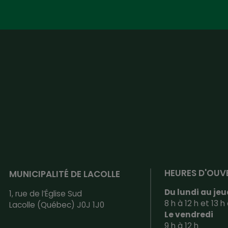
HEURES D'OUV
MUNICIPALITÉ DE LACOLLE
Du lundi au jeu
1, rue de l’Église Sud
8 h à 12 h et 13 h 
Lacolle (Québec) J0J 1J0
Le vendredi
9 h à 12 h