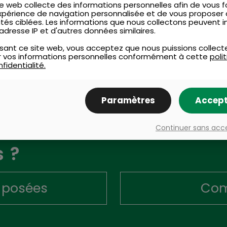
e web collecte des informations personnelles afin de vous fo
xpérience de navigation personnalisée et de vous proposer
ités ciblées. Les informations que nous collectons peuvent i
adresse IP et d'autres données similaires.
lisant ce site web, vous acceptez que nous puissions collect
ser vos informations personnelles conformément à cette
poli
fidentialité.
Paramètres
Accept
ons
Continuer sans acc
 ?
 posées
Com