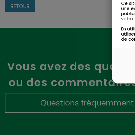
Ce sit
RETOUR
une e
public
votre 
En uti
utili
de con
Vous avez des questi
ou des commentaires
Questions fréquemment