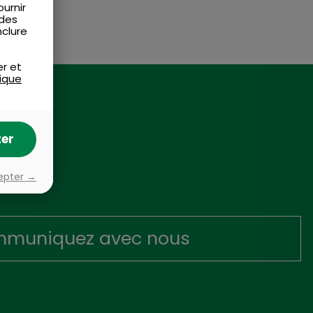
urnir
 des
nclure
er et
tique
er
epter →
muniquez avec nous