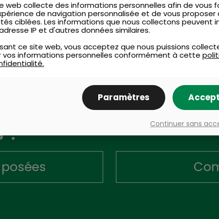
e web collecte des informations personnelles afin de vous fo
xpérience de navigation personnalisée et de vous proposer
ités ciblées. Les informations que nous collectons peuvent i
adresse IP et d'autres données similaires.
lisant ce site web, vous acceptez que nous puissions collect
ser vos informations personnelles conformément à cette
poli
fidentialité.
Paramètres
Accept
ons
Continuer sans acc
 ?
 posées
Com