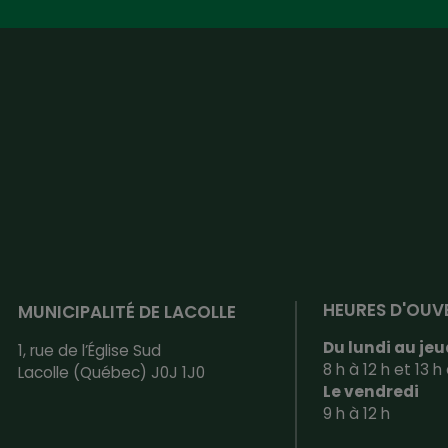
HEURES D'OUV
MUNICIPALITÉ DE LACOLLE
Du lundi au jeu
1, rue de l’Église Sud
8 h à 12 h et 13 h 
Lacolle (Québec) J0J 1J0
Le vendredi
9 h à 12 h