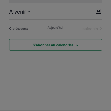
Nav
À venir
Na
Liste
Sélectionnez
de
pa
une
vue
date.
Évènements
Aujourd’hui
suivants
Évènements
précédents
Évè
co
S’abonner au calendrier