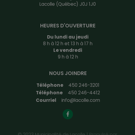
Lacolle (Québec) J0J 1J0
HEURES D'OUVERTURE
Du lundi au jeudi
8 h à 12 h et 13 h à 17 h
Le vendredi
9 h à 12 h
NOUS JOINDRE
Téléphone
450 246-3201
Téléphone
450 246-4412
Courriel
info@lacolle.com
© 2023 Municipalité de Lacolle |
Propulsé par