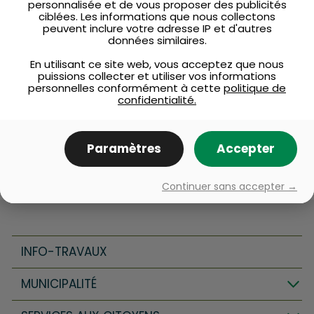
s’attendre pour avoir notre
personnalisée et de vous proposer des publicités
ciblées. Les informations que nous collectons
permis?
peuvent inclure votre adresse IP et d'autres
données similaires.
Mon permis vient à
En utilisant ce site web, vous acceptez que nous
puissions collecter et utiliser vos informations
échéance prochainement,
personnelles conformément à cette
politique de
puis-je le renouveler?
confidentialité.
Quel est le coût des permis?
Paramètres
Accepter
Continuer sans accepter →
INFO-TRAVAUX
MUNICIPALITÉ