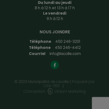
Du lundi au jeudi
8 h à 12 h et 13 h à 17 h
Le vendredi
9 h à 12 h
NOUS JOINDRE
Téléphone
450 246-3201
Téléphone
450 246-4412
Courriel
info@lacolle.com
© 2023 Municipalité de Lacolle |
Propulsé par
Cité-360
|
Conception:
Lithium Marketing