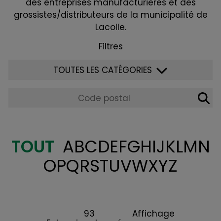
des entreprises manufacturières et des
grossistes/distributeurs de la municipalité de
Lacolle.
Filtres
TOUTES LES CATÉGORIES
TOUT
A
B
C
D
E
F
G
H
I
J
K
L
M
N
O
P
Q
R
S
T
U
V
W
X
Y
Z
93
Affichage