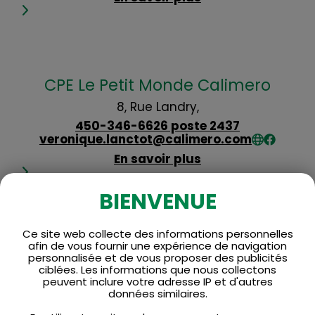
CPE Le Petit Monde Calimero
8, Rue Landry,
450-346-6626 poste 2437
veronique.lanctot@calimero.com
En savoir plus
BIENVENUE
Ce site web collecte des informations personnelles
Cyber Style
afin de vous fournir une expérience de navigation
personnalisée et de vous proposer des publicités
4, Rue Van Vliet,
ciblées. Les informations que nous collectons
peuvent inclure votre adresse IP et d'autres
450-246-0033
info@cyberstyle.ca
données similaires.
En savoir plus